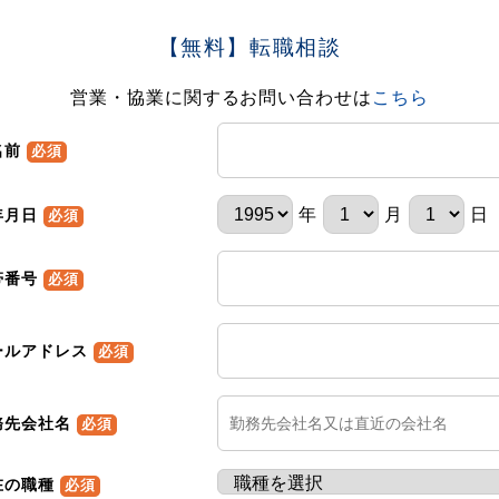
【無料】転職相談
営業・協業に関するお問い合わせは
こちら
名前
必須
年
月
日
年月日
必須
帯番号
必須
ールアドレス
必須
務先会社名
必須
在の職種
必須