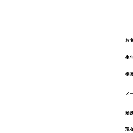
お
生
携
メ
勤
現