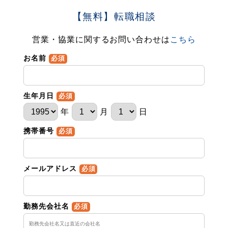
【無料】転職相談
営業・協業に関するお問い合わせは
こちら
お名前
必須
生年月日
必須
年
月
日
携帯番号
必須
メールアドレス
必須
勤務先会社名
必須