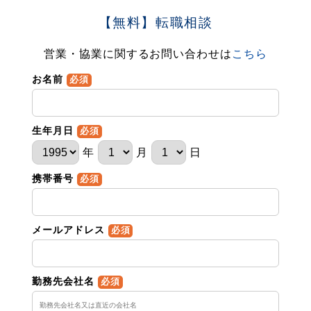
【無料】転職相談
営業・協業に関するお問い合わせは
こちら
お名前
必須
生年月日
必須
年
月
日
携帯番号
必須
メールアドレス
必須
勤務先会社名
必須