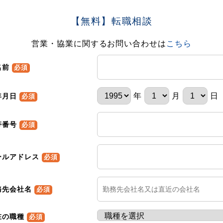
【無料】転職相談
営業・協業に関するお問い合わせは
こちら
名前
必須
年
月
日
年月日
必須
帯番号
必須
ールアドレス
必須
務先会社名
必須
在の職種
必須