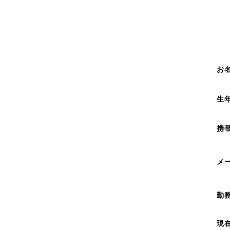
お
生
携
メ
勤
現