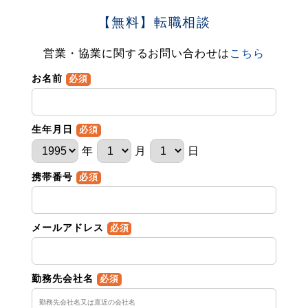
【無料】転職相談
営業・協業に関するお問い合わせは
こちら
お名前
必須
生年月日
必須
年
月
日
携帯番号
必須
メールアドレス
必須
勤務先会社名
必須