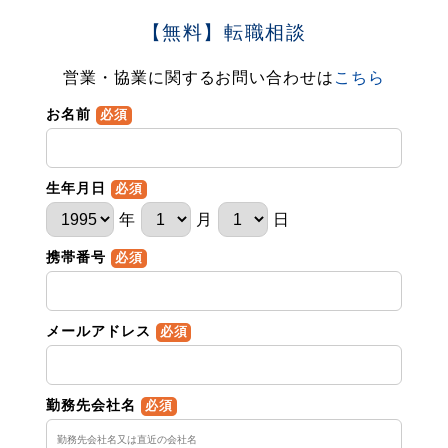
【無料】転職相談
営業・協業に関するお問い合わせは
こちら
お名前
必須
生年月日
必須
年
月
日
携帯番号
必須
メールアドレス
必須
勤務先会社名
必須