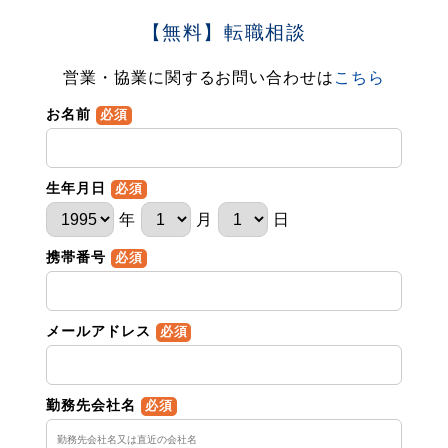
【無料】転職相談
営業・協業に関するお問い合わせは
こちら
お名前
必須
生年月日
必須
年
月
日
携帯番号
必須
メールアドレス
必須
勤務先会社名
必須