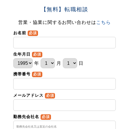
【無料】転職相談
営業・協業に関するお問い合わせは
こちら
お名前
必須
生年月日
必須
年
月
日
携帯番号
必須
メールアドレス
必須
勤務先会社名
必須