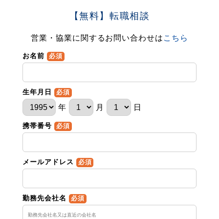
【無料】転職相談
営業・協業に関するお問い合わせは
こちら
お名前
必須
生年月日
必須
年
月
日
携帯番号
必須
メールアドレス
必須
勤務先会社名
必須