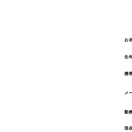
お
生
携
メ
勤
現