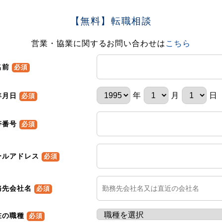
【無料】転職相談
営業・協業に関するお問い合わせは
こちら
名前
必須
年
月
日
年月日
必須
帯番号
必須
ールアドレス
必須
務先会社名
必須
在の職種
必須