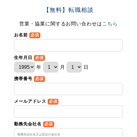
【無料】転職相談
営業・協業に関するお問い合わせは
こちら
お名前
必須
生年月日
必須
年
月
日
携帯番号
必須
メールアドレス
必須
勤務先会社名
必須