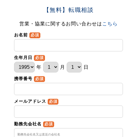
【無料】転職相談
営業・協業に関するお問い合わせは
こちら
お名前
必須
生年月日
必須
年
月
日
携帯番号
必須
メールアドレス
必須
勤務先会社名
必須