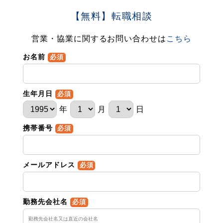
【無料】転職相談
営業・協業に関するお問い合わせは
こちら
お名前
必須
生年月日
必須
年
月
日
携帯番号
必須
メールアドレス
必須
勤務先会社名
必須