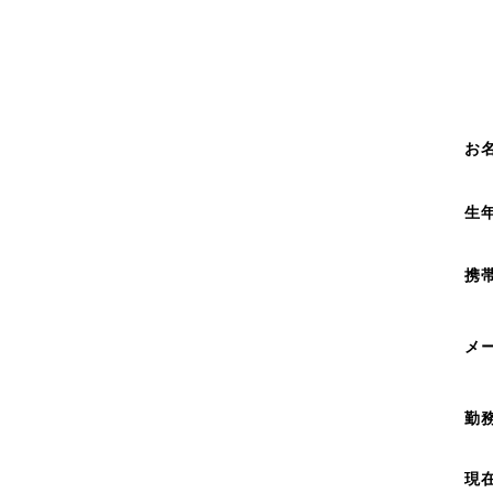
お
生
携
メ
勤
現