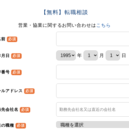
【無料】転職相談
営業・協業に関するお問い合わせは
こちら
名前
必須
年
月
日
年月日
必須
帯番号
必須
ールアドレス
必須
務先会社名
必須
在の職種
必須