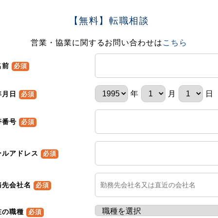
【無料】転職相談
営業・協業に関するお問い合わせは
こちら
名前
必須
年
月
日
年月日
必須
帯番号
必須
ールアドレス
必須
務先会社名
必須
在の職種
必須