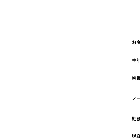
お
生
携
メ
勤
現