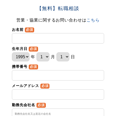
【無料】転職相談
営業・協業に関するお問い合わせは
こちら
お名前
必須
生年月日
必須
年
月
日
携帯番号
必須
メールアドレス
必須
勤務先会社名
必須