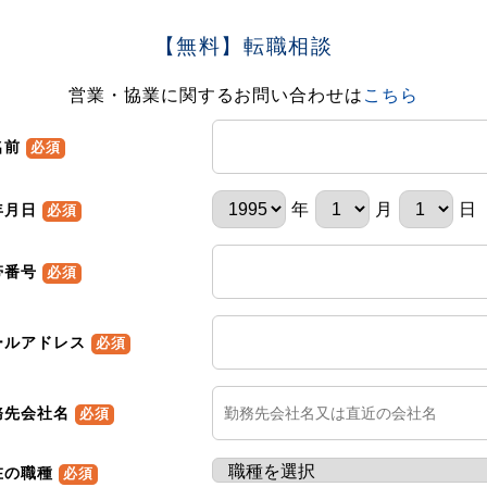
【無料】転職相談
営業・協業に関するお問い合わせは
こちら
名前
必須
年
月
日
年月日
必須
帯番号
必須
ールアドレス
必須
務先会社名
必須
在の職種
必須