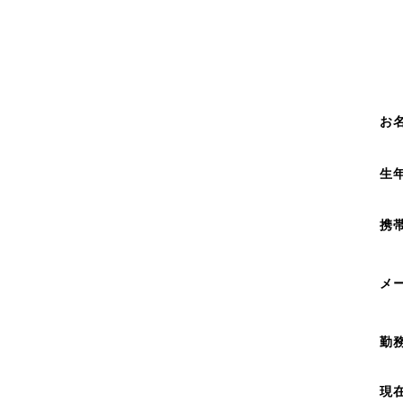
お
生
携
メ
勤
現