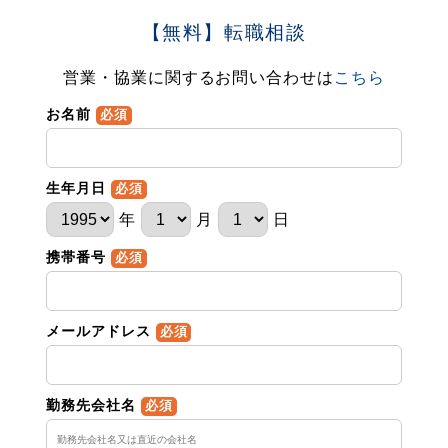
【無料】転職相談
営業・協業に関するお問い合わせは
こちら
お名前
必須
生年月日
必須
年
月
日
携帯番号
必須
メールアドレス
必須
勤務先会社名
必須