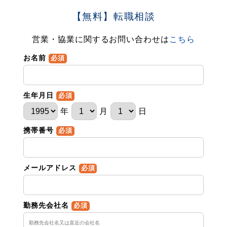
【無料】転職相談
営業・協業に関するお問い合わせは
こちら
お名前
必須
生年月日
必須
年
月
日
携帯番号
必須
メールアドレス
必須
勤務先会社名
必須