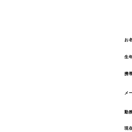
お
生
携
メ
勤
現