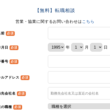
【無料】転職相談
営業・協業に関するお問い合わせは
こちら
名前
必須
年
月
日
年月日
必須
帯番号
必須
ールアドレス
必須
務先会社名
必須
在の職種
必須