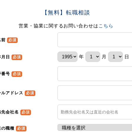
【無料】転職相談
営業・協業に関するお問い合わせは
こちら
名前
必須
年
月
日
年月日
必須
帯番号
必須
ールアドレス
必須
務先会社名
必須
在の職種
必須