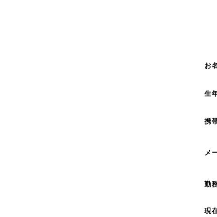
お
生
携
メ
勤
現