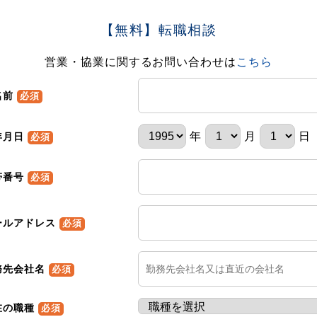
【無料】転職相談
営業・協業に関するお問い合わせは
こちら
名前
必須
年
月
日
年月日
必須
帯番号
必須
ールアドレス
必須
務先会社名
必須
在の職種
必須