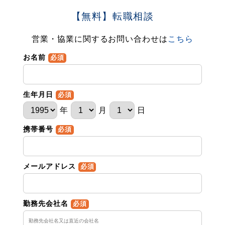
【無料】転職相談
営業・協業に関するお問い合わせは
こちら
お名前
必須
生年月日
必須
年
月
日
携帯番号
必須
メールアドレス
必須
勤務先会社名
必須