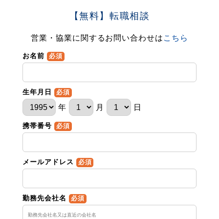
【無料】転職相談
営業・協業に関するお問い合わせは
こちら
お名前
必須
生年月日
必須
年
月
日
携帯番号
必須
メールアドレス
必須
勤務先会社名
必須