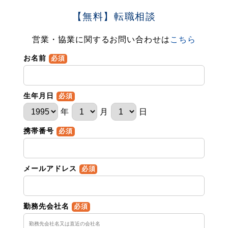
【無料】転職相談
営業・協業に関するお問い合わせは
こちら
お名前
必須
生年月日
必須
年
月
日
携帯番号
必須
メールアドレス
必須
勤務先会社名
必須