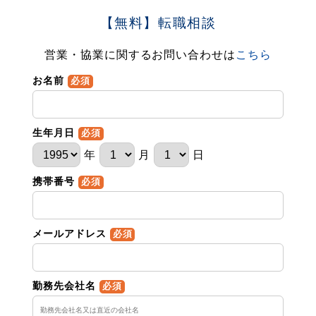
【無料】転職相談
営業・協業に関するお問い合わせは
こちら
お名前
必須
生年月日
必須
年
月
日
携帯番号
必須
メールアドレス
必須
勤務先会社名
必須