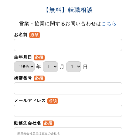
【無料】転職相談
営業・協業に関するお問い合わせは
こちら
お名前
必須
生年月日
必須
年
月
日
携帯番号
必須
メールアドレス
必須
勤務先会社名
必須