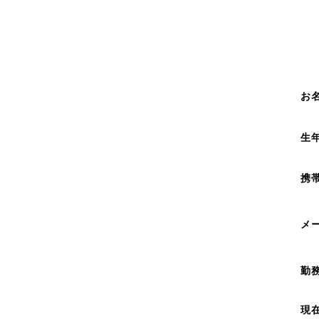
お
生
携
メ
勤
現