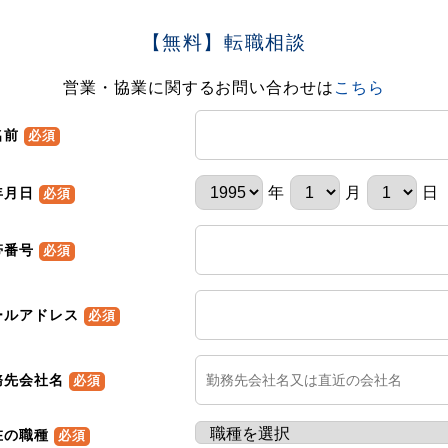
【無料】転職相談
営業・協業に関するお問い合わせは
こちら
名前
必須
年
月
日
年月日
必須
帯番号
必須
ールアドレス
必須
務先会社名
必須
在の職種
必須