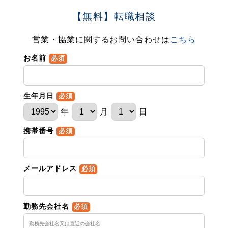
【無料】転職相談
営業・協業に関するお問い合わせは
こちら
お名前
必須
生年月日
必須
年
月
日
携帯番号
必須
メールアドレス
必須
勤務先会社名
必須