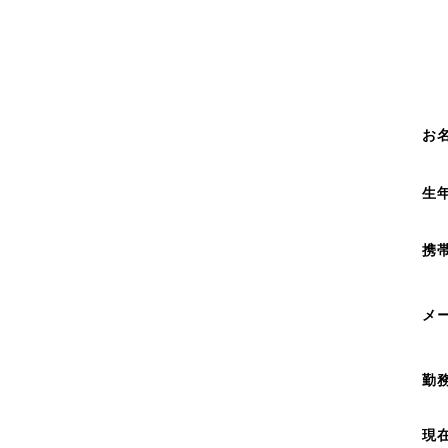
お
生
携
メ
勤
現