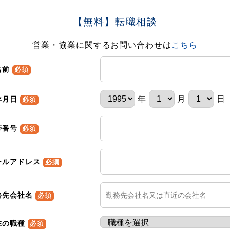
【無料】転職相談
営業・協業に関するお問い合わせは
こちら
名前
必須
年
月
日
年月日
必須
帯番号
必須
ールアドレス
必須
務先会社名
必須
在の職種
必須