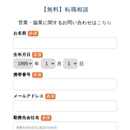
【無料】転職相談
営業・協業に関するお問い合わせは
こちら
お名前
必須
生年月日
必須
年
月
日
携帯番号
必須
メールアドレス
必須
勤務先会社名
必須