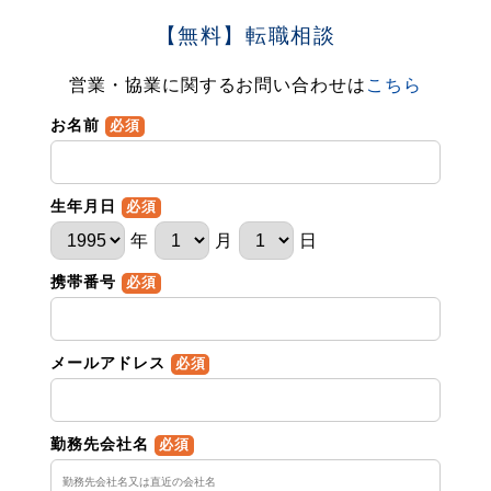
【無料】転職相談
営業・協業に関するお問い合わせは
こちら
お名前
必須
生年月日
必須
年
月
日
携帯番号
必須
メールアドレス
必須
勤務先会社名
必須