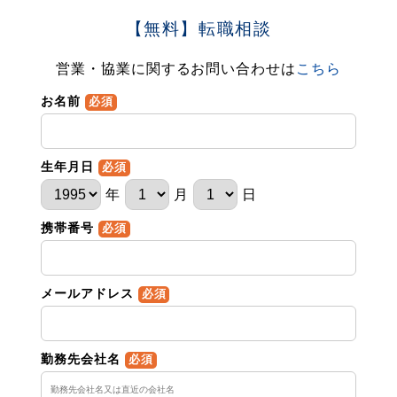
【無料】転職相談
営業・協業に関するお問い合わせは
こちら
お名前
必須
生年月日
必須
年
月
日
携帯番号
必須
メールアドレス
必須
勤務先会社名
必須