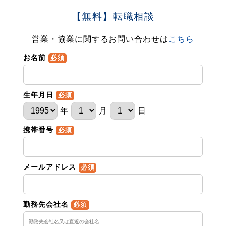
【無料】転職相談
営業・協業に関するお問い合わせは
こちら
お名前
必須
生年月日
必須
年
月
日
携帯番号
必須
メールアドレス
必須
勤務先会社名
必須