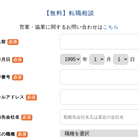
【無料】転職相談
営業・協業に関するお問い合わせは
こちら
名前
必須
年
月
日
年月日
必須
帯番号
必須
ールアドレス
必須
務先会社名
必須
在の職種
必須