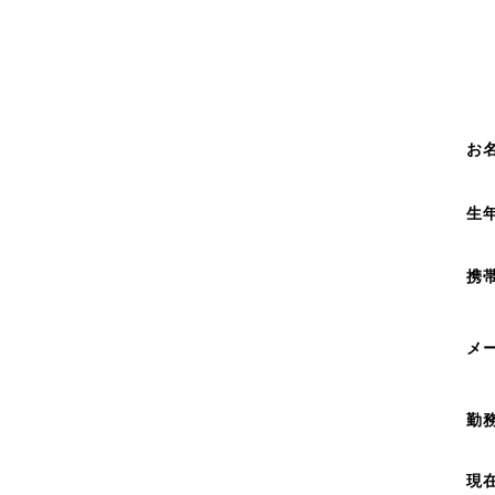
お
生
携
メ
勤
現