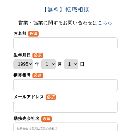
【無料】転職相談
営業・協業に関するお問い合わせは
こちら
お名前
必須
生年月日
必須
年
月
日
携帯番号
必須
メールアドレス
必須
勤務先会社名
必須