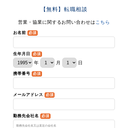
【無料】転職相談
営業・協業に関するお問い合わせは
こちら
お名前
必須
生年月日
必須
年
月
日
携帯番号
必須
メールアドレス
必須
勤務先会社名
必須