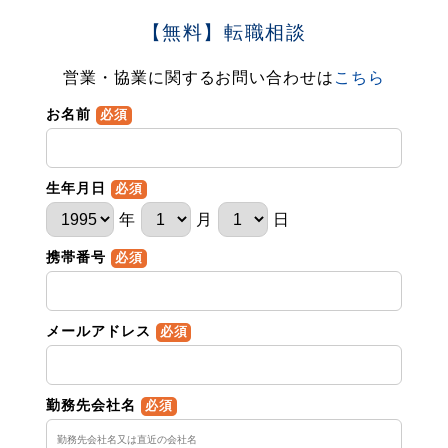
【無料】転職相談
営業・協業に関するお問い合わせは
こちら
お名前
必須
生年月日
必須
年
月
日
携帯番号
必須
メールアドレス
必須
勤務先会社名
必須