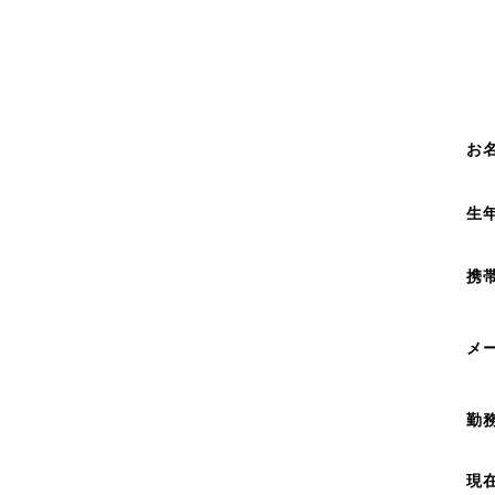
お
生
携
メ
勤
現