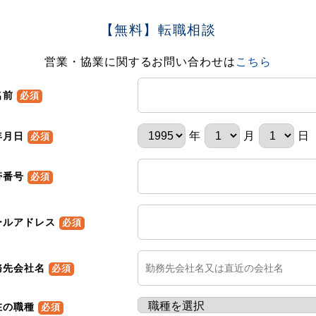
【無料】転職相談
営業・協業に関するお問い合わせは
こちら
名前
必須
年
月
日
年月日
必須
帯番号
必須
ールアドレス
必須
務先会社名
必須
在の職種
必須