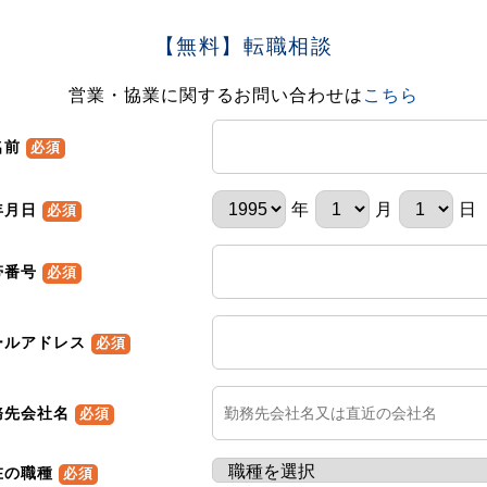
【無料】転職相談
営業・協業に関するお問い合わせは
こちら
名前
必須
年
月
日
年月日
必須
帯番号
必須
ールアドレス
必須
務先会社名
必須
在の職種
必須