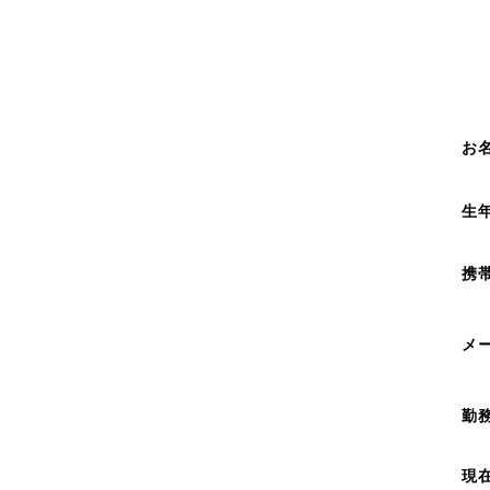
お
生
携
メ
勤
現