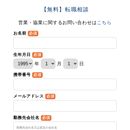
【無料】転職相談
営業・協業に関するお問い合わせは
こちら
お名前
必須
生年月日
必須
年
月
日
携帯番号
必須
メールアドレス
必須
勤務先会社名
必須