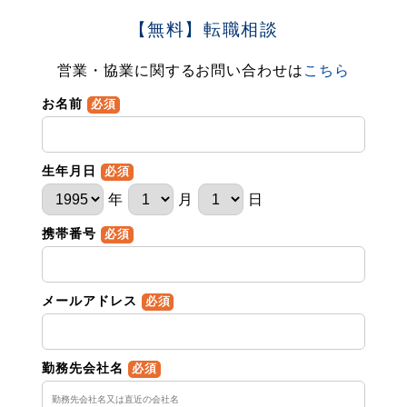
【無料】転職相談
営業・協業に関するお問い合わせは
こちら
お名前
必須
生年月日
必須
年
月
日
携帯番号
必須
メールアドレス
必須
勤務先会社名
必須