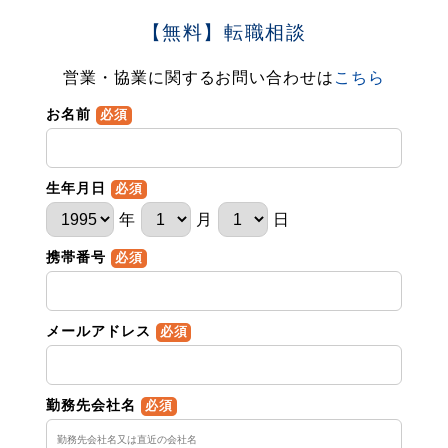
【無料】転職相談
営業・協業に関するお問い合わせは
こちら
お名前
必須
生年月日
必須
年
月
日
携帯番号
必須
メールアドレス
必須
勤務先会社名
必須